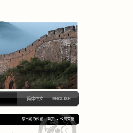
简体中文
ENGLISH
您当前的位置：
首页
公司荣誉