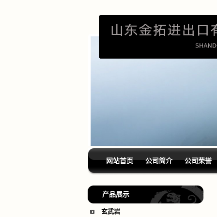
网站首页
公司简介
公司荣誉
产品展示
玄武岩