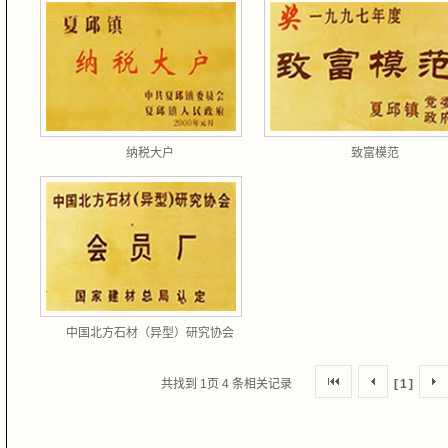
纳税大户
致富模范
中国北方石材（异型）研究协会
共找到
1页
4
条相关记录
[
1
]