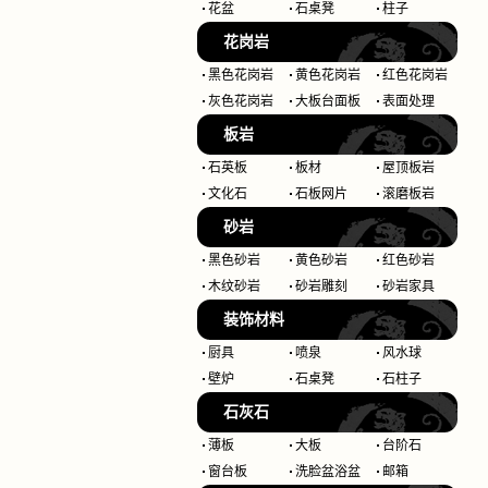
花盆
石桌凳
柱子
花岗岩
黑色花岗岩
黄色花岗岩
红色花岗岩
灰色花岗岩
大板台面板
表面处理
板岩
石英板
板材
屋顶板岩
文化石
石板网片
滚磨板岩
砂岩
黑色砂岩
黄色砂岩
红色砂岩
木纹砂岩
砂岩雕刻
砂岩家具
装饰材料
厨具
喷泉
风水球
壁炉
石桌凳
石柱子
石灰石
薄板
大板
台阶石
窗台板
洗脸盆浴盆
邮箱