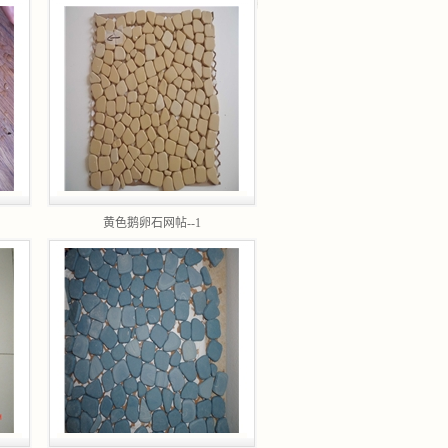
黄色鹅卵石网帖--1