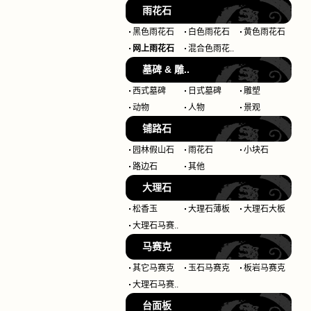
雨花石
黑色雨花石
白色雨花石
黄色雨花石
网上雨花石
混合色雨花..
墓碑 & 雕..
西式墓碑
日式墓碑
雕塑
动物
人物
景观
铺路石
园林假山石
雨花石
小块石
路边石
其他
大理石
松香玉
大理石薄板
大理石大板
大理石马赛..
马赛克
其它马赛克
玉石马赛克
板岩马赛克
大理石马赛..
台面板