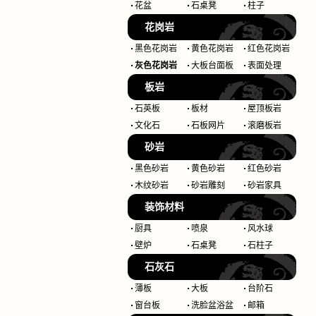
花盆
石桌凳
柱子
花岗岩
黑色花岗岩
黄色花岗岩
红色花岗岩
灰色花岗岩
大板台面板
表面处理
板岩
石英板
板材
屋顶板岩
文化石
石板网片
滚磨板岩
砂岩
黑色砂岩
黄色砂岩
红色砂岩
木纹砂岩
砂岩雕刻
砂岩家具
装饰材料
厨具
喷泉
风水球
壁炉
石桌凳
石柱子
石灰石
薄板
大板
台阶石
窗台板
洗脸盆浴盆
邮箱