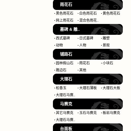
雨花石
黑色雨花石
白色雨花石
黄色雨花石
网上雨花石
混合色雨花..
墓碑 & 雕..
西式墓碑
日式墓碑
雕塑
动物
人物
景观
铺路石
园林假山石
雨花石
小块石
路边石
其他
大理石
松香玉
大理石薄板
大理石大板
大理石马赛..
马赛克
其它马赛克
玉石马赛克
板岩马赛克
大理石马赛..
台面板