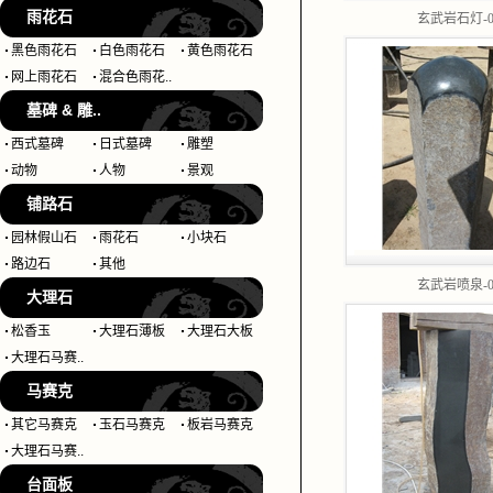
雨花石
玄武岩石灯-0
黑色雨花石
白色雨花石
黄色雨花石
网上雨花石
混合色雨花..
墓碑 & 雕..
西式墓碑
日式墓碑
雕塑
动物
人物
景观
铺路石
园林假山石
雨花石
小块石
路边石
其他
玄武岩喷泉-0
大理石
松香玉
大理石薄板
大理石大板
大理石马赛..
马赛克
其它马赛克
玉石马赛克
板岩马赛克
大理石马赛..
台面板