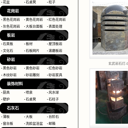
花盆
石桌凳
柱子
花岗岩
黑色花岗岩
黄色花岗岩
红色花岗岩
灰色花岗岩
大板台面板
表面处理
板岩
石英板
板材
屋顶板岩
文化石
石板网片
滚磨板岩
砂岩
玄武岩石灯-0
黑色砂岩
黄色砂岩
红色砂岩
木纹砂岩
砂岩雕刻
砂岩家具
装饰材料
厨具
喷泉
风水球
壁炉
石桌凳
石柱子
石灰石
薄板
大板
台阶石
窗台板
洗脸盆浴盆
邮箱