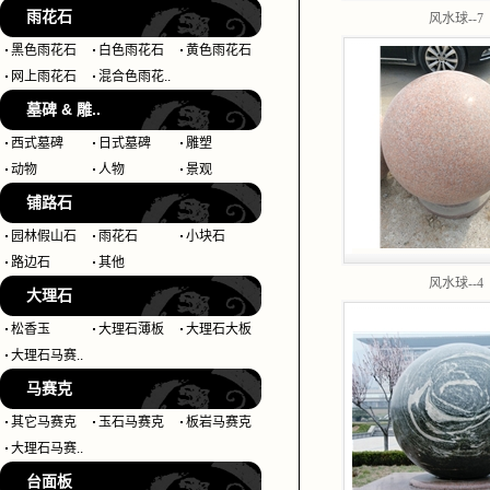
雨花石
风水球--7
黑色雨花石
白色雨花石
黄色雨花石
网上雨花石
混合色雨花..
墓碑 & 雕..
西式墓碑
日式墓碑
雕塑
动物
人物
景观
铺路石
园林假山石
雨花石
小块石
路边石
其他
风水球--4
大理石
松香玉
大理石薄板
大理石大板
大理石马赛..
马赛克
其它马赛克
玉石马赛克
板岩马赛克
大理石马赛..
台面板