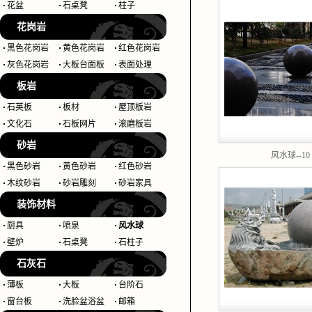
花盆
石桌凳
柱子
花岗岩
黑色花岗岩
黄色花岗岩
红色花岗岩
灰色花岗岩
大板台面板
表面处理
板岩
石英板
板材
屋顶板岩
文化石
石板网片
滚磨板岩
砂岩
风水球--10
黑色砂岩
黄色砂岩
红色砂岩
木纹砂岩
砂岩雕刻
砂岩家具
装饰材料
厨具
喷泉
风水球
壁炉
石桌凳
石柱子
石灰石
薄板
大板
台阶石
窗台板
洗脸盆浴盆
邮箱