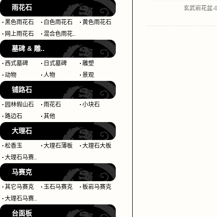
雨花石
玄武岩花盆-0
黑色雨花石
白色雨花石
黄色雨花石
网上雨花石
混合色雨花..
墓碑 & 雕..
西式墓碑
日式墓碑
雕塑
动物
人物
景观
铺路石
园林假山石
雨花石
小块石
路边石
其他
大理石
松香玉
大理石薄板
大理石大板
大理石马赛..
马赛克
其它马赛克
玉石马赛克
板岩马赛克
大理石马赛..
台面板