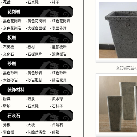
花盆
石桌凳
柱子
花岗岩
黑色花岗岩
黄色花岗岩
红色花岗岩
灰色花岗岩
大板台面板
表面处理
板岩
石英板
板材
屋顶板岩
文化石
石板网片
滚磨板岩
砂岩
玄武岩花盆-0
黑色砂岩
黄色砂岩
红色砂岩
木纹砂岩
砂岩雕刻
砂岩家具
装饰材料
厨具
喷泉
风水球
壁炉
石桌凳
石柱子
石灰石
薄板
大板
台阶石
窗台板
洗脸盆浴盆
邮箱