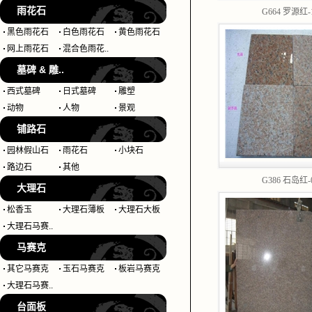
雨花石
G664 罗源红-
黑色雨花石
白色雨花石
黄色雨花石
网上雨花石
混合色雨花..
墓碑 & 雕..
西式墓碑
日式墓碑
雕塑
动物
人物
景观
铺路石
园林假山石
雨花石
小块石
路边石
其他
G386 石岛红-
大理石
松香玉
大理石薄板
大理石大板
大理石马赛..
马赛克
其它马赛克
玉石马赛克
板岩马赛克
大理石马赛..
台面板