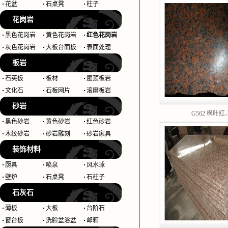
花盆
石桌凳
柱子
花岗岩
黑色花岗岩
黄色花岗岩
红色花岗岩
灰色花岗岩
大板台面板
表面处理
板岩
石英板
板材
屋顶板岩
文化石
石板网片
滚磨板岩
砂岩
G562 枫叶红-
黑色砂岩
黄色砂岩
红色砂岩
木纹砂岩
砂岩雕刻
砂岩家具
装饰材料
厨具
喷泉
风水球
壁炉
石桌凳
石柱子
石灰石
薄板
大板
台阶石
窗台板
洗脸盆浴盆
邮箱