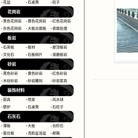
花盆
石桌凳
柱子
花岗岩
黑色花岗岩
黄色花岗岩
红色花岗岩
灰色花岗岩
大板台面板
表面处理
板岩
石英板
板材
屋顶板岩
文化石
石板网片
滚磨板岩
砂岩
黑色砂岩
黄色砂岩
红色砂岩
木纹砂岩
砂岩雕刻
砂岩家具
装饰材料
厨具
喷泉
风水球
壁炉
石桌凳
石柱子
石灰石
薄板
大板
台阶石
窗台板
洗脸盆浴盆
邮箱