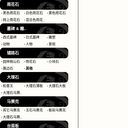
雨花石
黑色雨花石
白色雨花石
黄色雨花石
网上雨花石
混合色雨花..
墓碑 & 雕..
西式墓碑
日式墓碑
雕塑
动物
人物
景观
铺路石
园林假山石
雨花石
小块石
路边石
其他
大理石
松香玉
大理石薄板
大理石大板
大理石马赛..
马赛克
其它马赛克
玉石马赛克
板岩马赛克
大理石马赛..
台面板