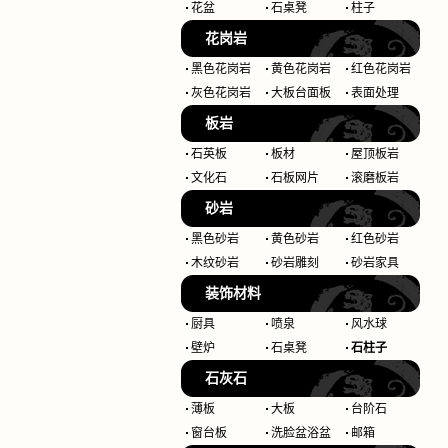
花盆
石桌凳
柱子
花岗岩
黑色花岗岩
黄色花岗岩
红色花岗岩
灰色花岗岩
大板台面板
表面处理
板岩
石英板
板材
屋顶板岩
文化石
石板网片
滚磨板岩
砂岩
黑色砂岩
黄色砂岩
红色砂岩
木纹砂岩
砂岩雕刻
砂岩家具
装饰材料
厨具
喷泉
风水球
壁炉
石桌凳
石柱子
石灰石
薄板
大板
台阶石
窗台板
洗脸盆浴盆
邮箱