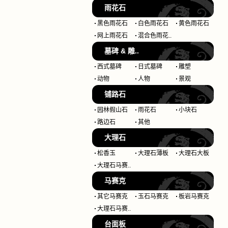
雨花石
黑色雨花石
白色雨花石
黄色雨花石
网上雨花石
混合色雨花..
墓碑 & 雕..
西式墓碑
日式墓碑
雕塑
动物
人物
景观
铺路石
园林假山石
雨花石
小块石
路边石
其他
大理石
松香玉
大理石薄板
大理石大板
大理石马赛..
马赛克
其它马赛克
玉石马赛克
板岩马赛克
大理石马赛..
台面板